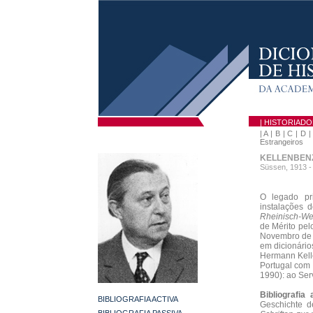
| HISTORIAD
|
A
|
B
|
C
|
D
Estrangeiros
KELLENBENZ
Süssen, 1913 -
O legado pr
instalações 
Rheinisch-Wes
de Mérito pel
Novembro de 
em dicionários
Hermann Kell
Portugal com 
1990): ao Serv
Bibliografia 
BIBLIOGRAFIA ACTIVA
Geschichte d