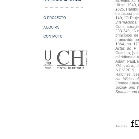
BIBLIOGRAFIA PASSIVA
Schriften zur
Hirzel, 1940;
................................
1625
, Hambur
de Lisboa por
O PROJECTO
140; “O Proj
Internaciona
Comemorações 
A EQUIPA
233-249; “A 
princípios d
CONTACTO
promovido pel
1964, pp. 17
Actas do V C
Coimbra, [s.n.
méridionale a
Adam, Paul, M
XVe siècle, A
S.E.V.P.E.N.
Halbinsel, bes
zur Wirtscha
Fremde Kaufle
Sozial- und W
Spanien und P
APOIOS: