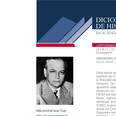
| HISTORIAD
|
A
|
B
|
C
|
D
Estrangeiros
SIMONSEN, R
Rio de Janeiro,
Data desse p
membro do Con
à Presidênci
Governo. Tal
aparelho est
observou no 
FIESP em razã
Novo, ingre
nomeado para
(CME), respon
ainda na Comi
BIBLIOGRAFIA ACTIVA
Simonsen torn