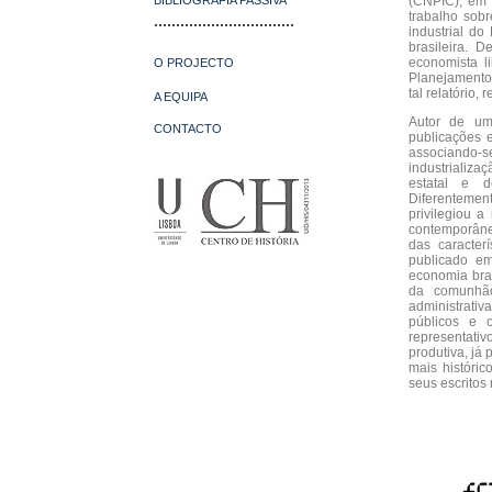
BIBLIOGRAFIA PASSIVA
(CNPIC), em 
trabalho sobr
................................
industrial d
brasileira. 
economista l
O PROJECTO
Planejamento 
tal relatório,
A EQUIPA
Autor de um
CONTACTO
publicações e
associando-
industrializa
estatal e d
Diferentemen
privilegiou a
contemporâne
das caracter
publicado e
economia bras
da comunhão
administrativ
públicos e 
representati
produtiva, já
mais históric
seus escritos