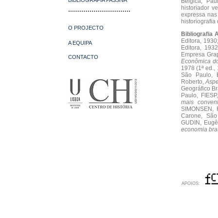
BIBLIOGRAFIA PASSIVA
Bélgica, Pau
historiador 
................................
expressa nas 
historiografi
O PROJECTO
Bibliografia A
Editora, 193
A EQUIPA
Editora, 19
Empresa Grap
CONTACTO
Econômica do
1978 (1ª ed.
São Paulo, 
Roberto,
Aspe
Geográfico Br
Paulo, FIES
mais conveni
SIMONSEN, 
Carone, São
GUDIN, Eugê
economia bras
APOIOS: