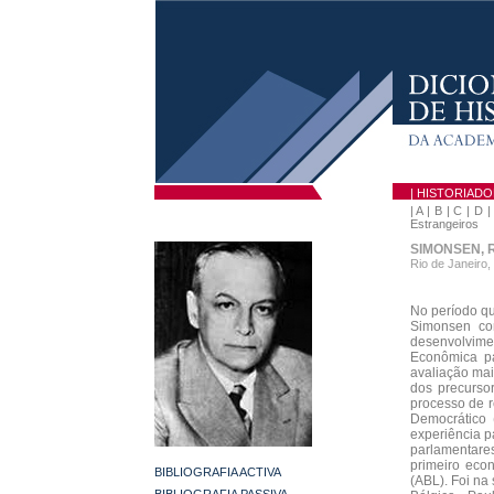
| HISTORIAD
|
A
|
B
|
C
|
D
Estrangeiros
SIMONSEN, R
Rio de Janeiro,
No período q
Simonsen co
desenvolvime
Econômica p
avaliação mai
dos precurso
processo de r
Democrático 
experiência p
parlamentares
primeiro eco
BIBLIOGRAFIA ACTIVA
(ABL). Foi na