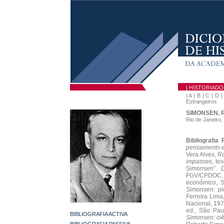
| HISTORIAD
|
A
|
B
|
C
|
D
Estrangeiros
SIMONSEN, R
Rio de Janeiro,
Bibliografia 
pensamento 
Vera Alves,
Ro
impasses
, te
Simonsen”.
D
FGV/CPDOC, 
econômico
, 
Simonsen: pi
Ferreira Lima
Nacional, 197
ed., São Pau
BIBLIOGRAFIA ACTIVA
Simonsen: ciê