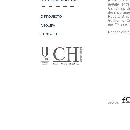
BIBLIOGRAFIA PASSIVA
Roberto Simo
debate entr
................................
Campinas, Un
desenvolvime
Roberto Simo
O PROJECTO
Guilherme, C
dos 50 Anos 
A EQUIPA
Robson Arrud
CONTACTO
APOIOS: