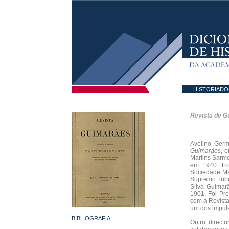
| HISTORIAD
Revista de G
Avelino Germ
Guimarães
, 
Martins Sarm
em 1940. For
Sociedade Ma
Supremo Tribun
Silva Guima
1901. Foi Pr
com a Revista
um dos impuls
BIBLIOGRAFIA
Outro direct
................................