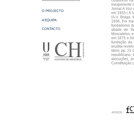
colaborou n
inexperiente 
Jornal
A Voz 
O PROJECTO
em 1933 ( A.V
(A.V. Braga,
A EQUIPA
1936. Foi ma
fundadores d
CONTACTO
abade de Ta
Moscatelos, e
em 1875 e foi
fundação da 
erudita revel
Idem, pp. 21-
republicano,
alocuções, p
Constituição 
APOIOS: