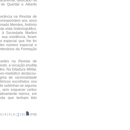
maranense, dedicado na
 de Quental e Alberto
derância na
Revista de
 correspondem aos anos
 Amado Mendes, António
 vista historiográfico,
 à Sociedade Martins
 sua existência, foram
 especial que lhe foi
tro número especial e
entenários da Formação
inantes na
Revista de
modo
, a vocação erudita
tes. Na Ditadura Militar,
neo-metódico
destacou-
digma de
racionalidade
tóricos escolhidos nos
ode sublinhar-se alguma
s, sem esquecer certos
lativamente menos, em
inda que tenham tido
3
|
4
|
5
|
6
|
7
|
8
|
(Pdf)