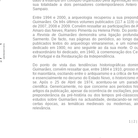
dado à estampa um colóquio organizado pela agremiação vi
sua totalidade a dois pensadores contemporâneos Antero
Sampaio.
Entre 1994 e 2000, a arqueologia recuperou a sua prepon
Guimarães
. Os três últimos volumes publicados (117 a 119)
de 2007, 2008 e 2009. Convém ressaltar as participações de
Amaro das Neves, Ramiro Pimenta ou Helena Pinto. Do ponto de
a
Revista de Guimarães
demonstra uma ligação profunda
Sarmento. De facto, nas páginas do periódico, ao longo da
publicados textos do arqueólogo vimaranense, e um número
dedicado em 1900, no ano seguinte ao da sua morte. O ou
extraordinário foi dedicado, em 1940, à comemoração dos C
de Portugal e da Restauração da Independência.
Do ponto de vista das tendências historiográficas dom
Guimarães
, convém ressaltar que, entre 1884 e 1910,
grosso 
foi maioritária, oscilando entre o antiquarismo e a crítica de fon
e essencialmente no decurso do Estado Novo, o
historicismo 
se. Após o 25 de Abril de 1974, acentuou-se um para
científica
. Genericamente, no que concerne aos períodos his
artigos da publicação, apesar da ocorrência de oscilações, p
preponderância da pré-história ou dos tempos pré-clássico
estudos sobre Guimarães na actualidade, destacando-se re
certas épocas, as temáticas medievais ou modernas, a
relevância.
1
|
2
|