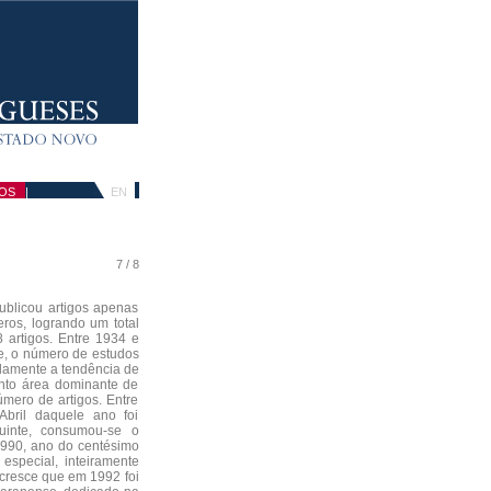
OS
|
EN
7 / 8
ublicou artigos apenas
ros, logrando um total
 artigos. Entre 1934 e
e, o número de estudos
plamente a tendência de
anto área dominante de
mero de artigos. Entre
bril daquele ano foi
uinte, consumou-se o
1990, ano do centésimo
especial, inteiramente
Acresce que em 1992 foi