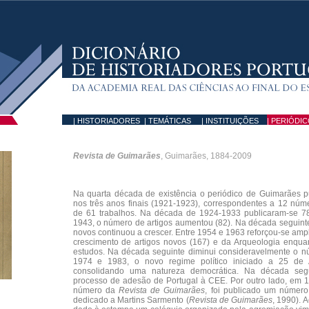
| HISTORIADORES
| TEMÁTICAS
| INSTITUIÇÕES
|
PERIÓDIC
Revista de Guimarães
, Guimarães, 1884-2009
Na quarta década de existência o periódico de Guimarães p
nos três anos finais (1921-1923), correspondentes a 12 núme
de 61 trabalhos. Na década de 1924-1933 publicaram-se 78
1943, o número de artigos aumentou (82). Na década seguint
novos continuou a crescer. Entre 1954 e 1963 reforçou-se am
crescimento de artigos novos (167) e da Arqueologia enqu
estudos. Na década seguinte diminui consideravelmente o nú
1974 e 1983, o novo regime político iniciado a 25 de A
consolidando uma natureza democrática. Na década seg
processo de adesão de Portugal à CEE. Por outro lado, em 
número da
Revista de Guimarães
, foi publicado um número 
dedicado a Martins Sarmento (
Revista de Guimarães
, 1990). 
.