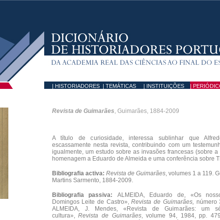
| HISTORIADORES
| TEMÁTICAS
| INSTITUIÇÕES
|
PERIÓDIC
Revista de Guimarães
, Guimarães, 1884-2009
A título de curiosidade, interessa sublinhar que Alfre
escassamente nesta revista, contribuindo com um testemunh
igualmente, um estudo sobre as invasões francesas (sobre a 
homenagem a Eduardo de Almeida e uma conferência sobre T
Bibliografia activa:
Revista de Guimarães
, volumes 1 a 119. 
Martins Sarmento, 1884-2009.
Bibliografia passiva:
ALMEIDA, Eduardo de, «Os nossos
Domingos Leite de Castro»,
Revista de Guimarães,
número 3
ALMEIDA, J. Mendes, «Revista de Guimarães: um sé
cultura»,
Revista de Guimarães
, volume 94, 1984, pp. 47
.