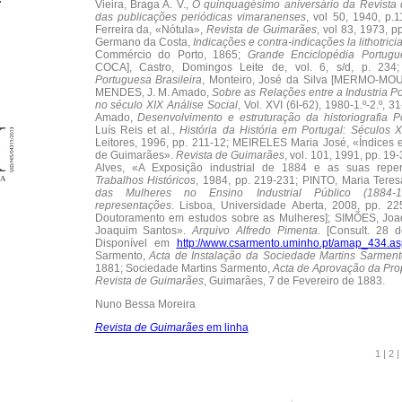
Vieira, Braga A. V.,
O quinquagésimo aniversário da Revista 
das publicações periódicas vimaranenses
, vol 50, 1940, p
Ferreira da, «Nótula»,
Revista de Guimarães
, vol 83, 1973, p
Germano da Costa,
Indicações e contra-indicações la lithotrici
Commércio do Porto, 1865;
Grande Enciclopédia Portugue
COCA], Castro, Domingos Leite de, vol. 6, s/d, p. 234
Portuguesa Brasileira
, Monteiro, José da Silva [MERMO-MOUR
MENDES, J. M. Amado,
Sobre as Relações entre a Industria P
no século XIX Análise Social
, Vol. XVI (6l-62), 1980-1.º-2.º, 
Amado,
Desenvolvimento e estruturação da historiografia P
Luís Reis et al.,
História da História em Portugal: Séculos 
Leitores, 1996, pp. 211-12; MEIRELES Maria José, «Índices e
de Guimarães».
Revista de Guimarães
, vol. 101, 1991, pp. 1
Alves, «A Exposição industrial de 1884 e as suas repe
Trabalhos Históricos
, 1984, pp. 219-231; PINTO, Maria Teres
das Mulheres no Ensino Industrial Público (1884-
representações
. Lisboa, Universidade Aberta, 2008, pp. 22
Doutoramento em estudos sobre as Mulheres]; SIMÕES, Joa
Joaquim Santos».
Arquivo Alfredo Pimenta
. [Consult. 28 
Disponível em
http://www.csarmento.uminho.pt/amap_434.as
Sarmento,
Acta de Instalação da Sociedade Martins Sarment
1881; Sociedade Martins Sarmento,
Acta de Aprovação da Prop
Revista de Guimarães
, Guimarães, 7 de Fevereiro de 1883.
Nuno Bessa Moreira
Revista de Guimarães
em linha
1
|
2
|