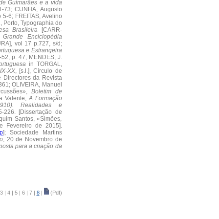
de Guimarães e a vida
.11-73; CUNHA, Augusto
p 5-6; FREITAS, Avelino
a
, Porto, Typographia do
sa Brasileira
[CARR-
;
Grande Enciclopédia
A], vol 17 p.727, s/d;
ortuguesa e Estrangeira
31-52, p. 47; MENDES, J.
ortuguesa
in TORGAL,
XIX-XX
, [s.l.], Círculo de
 Directores da Revista
9-361; OLIVEIRA, Manuel
rcussões»,
Boletim de
a Valente,
A Formação
1910). Realidades e
5-226. [Dissertação de
quim Santos, «Simões,
de Fevereiro de 2015].
p
]; Sociedade Martins
o
, 20 de Novembro de
osta para a criação da
3
|
4
|
5
|
6
|
7
|
8
|
(Pdf)