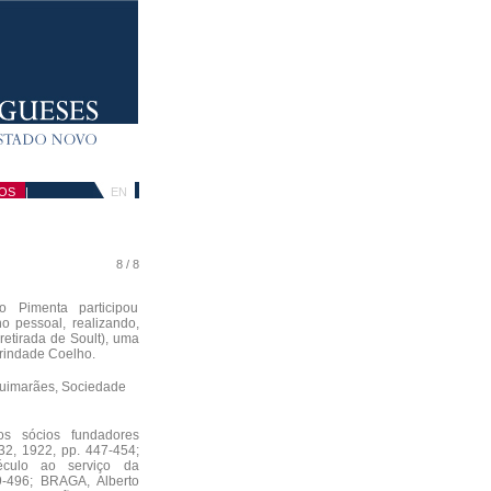
OS
|
EN
8 / 8
do Pimenta participou
o pessoal, realizando,
retirada de Soult), uma
rindade Coelho.
Guimarães, Sociedade
 sócios fundadores
2, 1922, pp. 447-454;
culo ao serviço da
9-496; BRAGA, Alberto