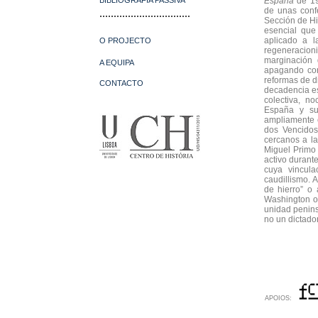
BIBLIOGRAFIA PASSIVA
España
de 19
de unas conf
................................
Sección de His
esencial que
aplicado a l
O PROJECTO
regeneracion
marginación 
A EQUIPA
apagando con
reformas de di
CONTACTO
decadencia es
colectiva, n
España y su 
ampliamente e
dos Vencidos
cercanos a la
Miguel Primo 
activo durante
cuya vincula
caudillismo. 
de hierro” o 
Washington o
unidad penins
no un dictado
APOIOS: