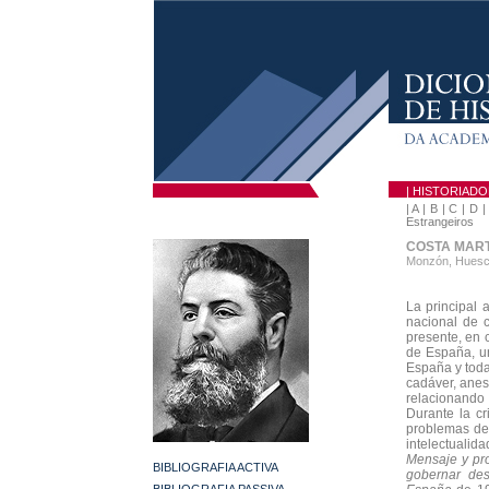
| HISTORIAD
|
A
|
B
|
C
|
D
Estrangeiros
COSTA MARTI
Monzón, Huesca
La principal 
nacional de c
presente, en 
de España, un
España y toda
cadáver, anest
relacionando
Durante la cr
problemas de
intelectualid
Mensaje y pr
BIBLIOGRAFIA ACTIVA
gobernar des