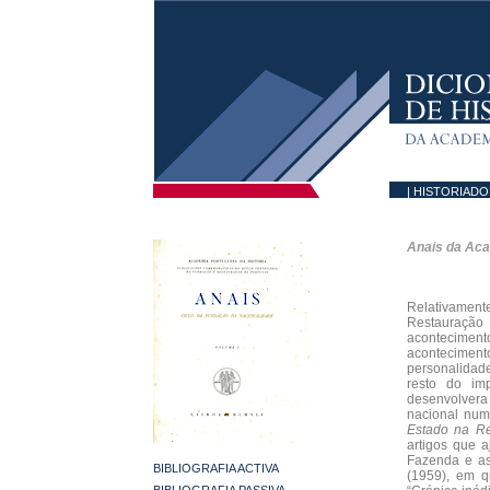
| HISTORIAD
Anais da Aca
Relativamente
Restauração
aconteciment
acontecimen
personalidade
resto do imp
desenvolver
nacional numa
Estado na Re
artigos que 
Fazenda e as
BIBLIOGRAFIA ACTIVA
(1959), em q