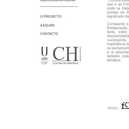
BIBLIOGRAFIA PASSIVA
“Crónica inédi
real e as Cô
................................
onde se trat
juristas da 
significado d
O PROJECTO
Conquanto a
A EQUIPA
Restauração, 
facto, este
CONTACTO
transversali
nacionalista
importância d
se exclusivam
a si associad
também, estu
temática.
APOIOS: