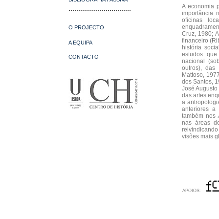
A economia p
................................
importância
oficinas lo
enquadramento
O PROJECTO
Cruz, 1980; A
financeiro (R
A EQUIPA
história soc
estudos que 
CONTACTO
nacional (so
outros), das
Mattoso, 1977
dos Santos, 1
José Augusto 
das artes enqu
a antropologi
anteriores a
também nos
nas áreas d
reivindicand
visões mais gl
APOIOS: