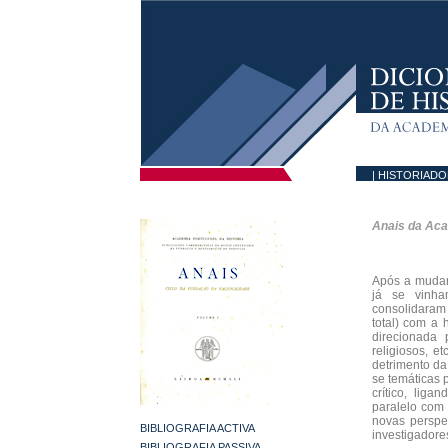
| HISTORIAD
Anais da Aca
Após a mudan
já se vinha
consolidaram 
total) com a 
direcionada p
religiosos, e
detrimento da
se temáticas 
crítico, lig
paralelo com 
novas perspe
BIBLIOGRAFIA ACTIVA
investigadore
BIBLIOGRAFIA PASSIVA