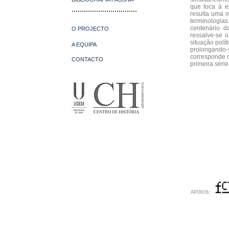
que toca à e
................................
resulta uma m
terminologia
centenário d
O PROJECTO
ressalve-se 
situação polí
A EQUIPA
prolongando
corresponde o
CONTACTO
primeira séri
APOIOS: