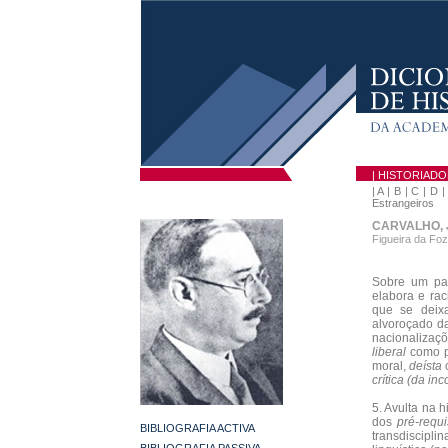
| HISTORIAD
|
A
|
B
|
C
|
D
Estrangeiros
CARVALHO, 
Figueira da Foz
Sobre um par 
elabora e rac
que se deixa
alvoroçado da
nacionalizaç
liberal
como po
moral,
deísta
c
crítica (da in
5. Avulta na h
dos
pré-requi
BIBLIOGRAFIA ACTIVA
transdiscipli