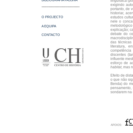
BIBLIOGRAFIA PASSIVA
linguística (p
exigindo auto
................................
portanto, de v
historiar, ac
O PROJECTO
estudos cultu
nele o conc
metodológic
A EQUIPA
explicação; c
debate do co
CONTACTO
macrodiscipli
das técnicas 
literatura, e
competência 
discentes (t
influente mest
esforço de ac
habitat
, mas 
Efeito de dis
o que não sig
Benda) do mu
pensamento, 
sondarem na 
APOIOS: