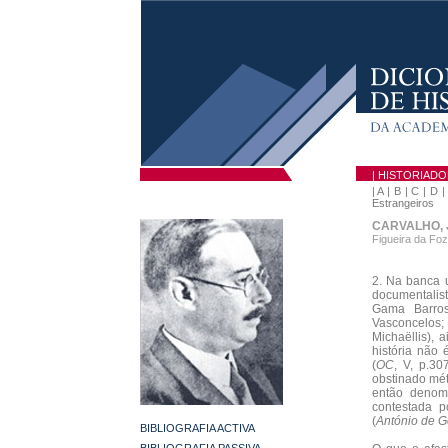
| HISTORIAD
|
A
|
B
|
C
|
D
Estrangeiros
CARVALHO, 
Figueira da Foz
2. Na banca u
documentalis
Gama Barro
Vasconcelos;
Michaëllis), 
história não
(
OC
, V, p.30
obstinado mé
então denomi
contestada p
(
António de G
BIBLIOGRAFIA ACTIVA