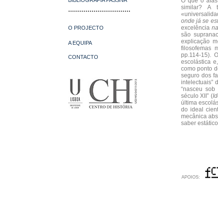
BIBLIOGRAFIA PASSIVA
O que o afas
similar? A 
................................
«universalida
onde já se es
excelência
na
O PROJECTO
são supranac
explicação m
A EQUIPA
filosofemas 
pp.114-15). 
CONTACTO
escolástica e
como ponto de
seguro dos fa
intelectuais” 
“nasceu sob 
século XII” (
I
última escolá
do ideal cien
mecânica abst
saber estático
APOIOS: