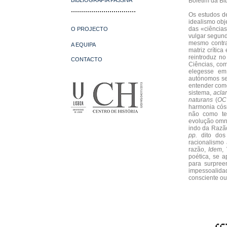
BIBLIOGRAFIA PASSIVA
Boletim da Bi
................................
Os estudos de
idealismo obje
das «ciências
O PROJECTO
vulgar segund
mesmo contra
A EQUIPA
matriz crítica
reintroduz no
CONTACTO
Ciências, com
elegesse em 
autónomos se
entender co
sistema,
acla
naturans
(
OC
harmonia có
não como ter
evolução omni
indo da Razão
pp.
dito dos 
racionalismo 
razão,
Idem
,
poética, se a
para surpreen
impessoalida
consciente ou 