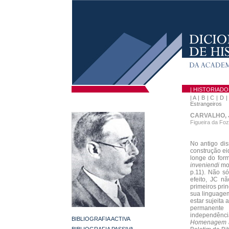
| HISTORIAD
|
A
|
B
|
C
|
D
Estrangeiros
CARVALHO, 
Figueira da Foz
No antigo diss
construção ei
longe do for
inveniendi
mov
p.11). Não s
efeito, JC nã
primeiros prin
sua linguagem
estar sujeita
permanente 
independência
BIBLIOGRAFIA ACTIVA
Homenagem ao