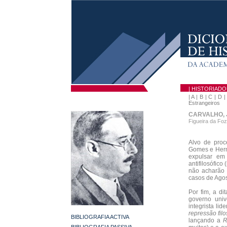
| HISTORIAD
|
A
|
B
|
C
|
D
Estrangeiros
CARVALHO, 
Figueira da Foz
Alvo de proc
Gomes e Her
expulsar em 
antifilosófico
não acharão e
casos de Agos
Por fim, a di
governo univ
integrista li
repressão filo
BIBLIOGRAFIA ACTIVA
lançando a
R