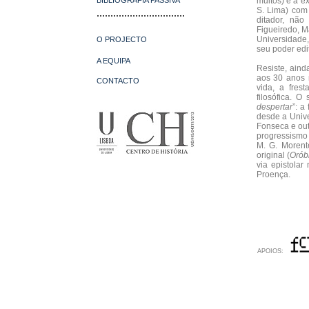
BIBLIOGRAFIA PASSIVA
muitos) e a e
S. Lima) com 
................................
ditador, não
Figueiredo, M
Universidade,
O PROJECTO
seu poder edit
A EQUIPA
Resiste, aind
aos 30 anos n
CONTACTO
vida, a fres
filosófica. O
despertar
”: a
desde a Unive
Fonseca e out
progressismo 
M. G. Morent
original (
Orób
via epistolar
Proença.
APOIOS: