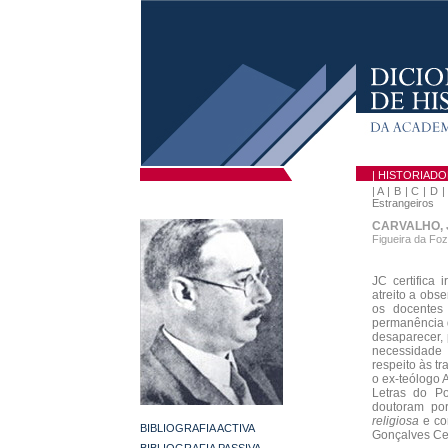
| HISTORIAD
|
A
|
B
|
C
|
D
Estrangeiros
CARVALHO, 
Figueira da Foz
JC certifica 
atreito a obs
os docentes
permanência d
desaparecer, 
necessidade 
respeito às t
o ex-teólogo 
Letras do Po
doutoram po
religiosa
e co
BIBLIOGRAFIA ACTIVA
Gonçalves Cer